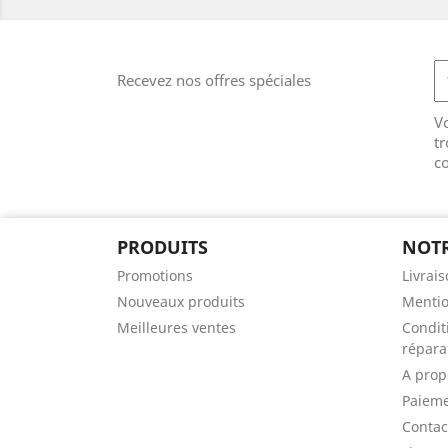
Recevez nos offres spéciales
V
tr
co
PRODUITS
NOTR
Promotions
Livrai
Nouveaux produits
Mentio
Meilleures ventes
Condit
répara
A prop
Paieme
Contac