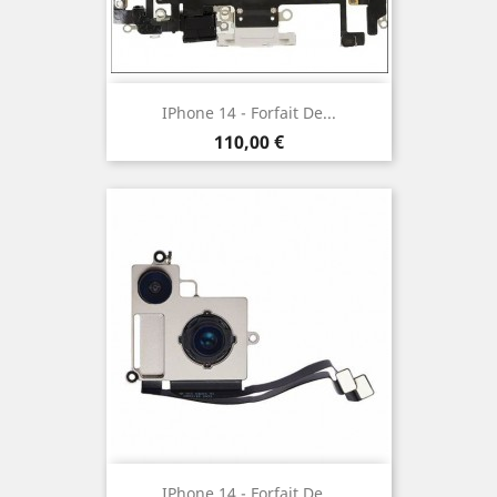
IPhone 14 - Forfait De...
Prix
110,00 €
IPhone 14 - Forfait De...