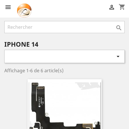
shopping_cart



IPHONE 14

Affichage 1-6 de 6 article(s)