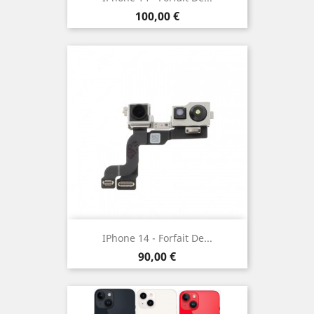
Prix
100,00 €
IPhone 14 - Forfait De...
Prix
90,00 €