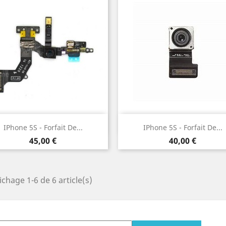
Aperçu rapide
Aperçu rapide


IPhone 5S - Forfait De...
IPhone 5S - Forfait De...
Prix
Prix
45,00 €
40,00 €
ichage 1-6 de 6 article(s)