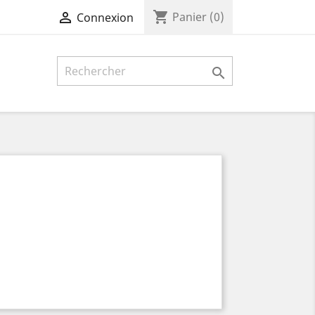
shopping_cart

Panier
(0)
Connexion
