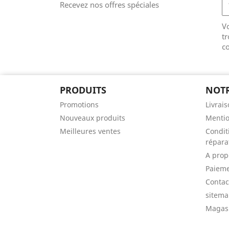
Recevez nos offres spéciales
V
tr
co
PRODUITS
NOTR
Promotions
Livrai
Nouveaux produits
Mentio
Meilleures ventes
Condit
répara
A prop
Paieme
Contac
sitem
Magas