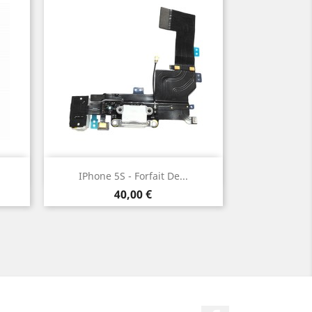
Aperçu rapide

IPhone 5S - Forfait De...
Prix
40,00 €