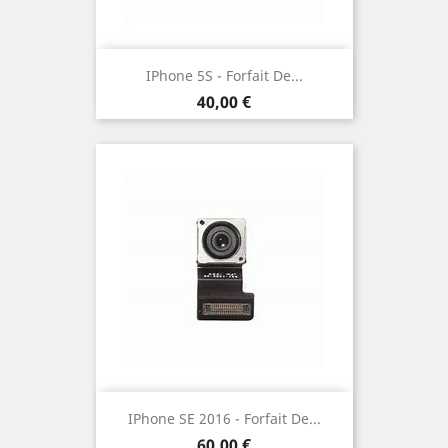
IPhone 5S - Forfait De...
Prix
40,00 €
IPhone SE 2016 - Forfait De...
Prix
60,00 €