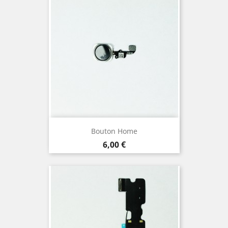
Bouton Home
Prix
6,00 €