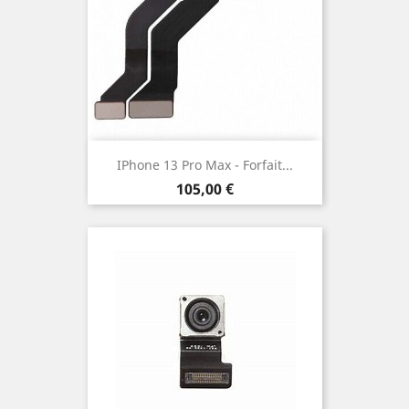
IPhone 13 Pro Max - Forfait...
Prix
105,00 €