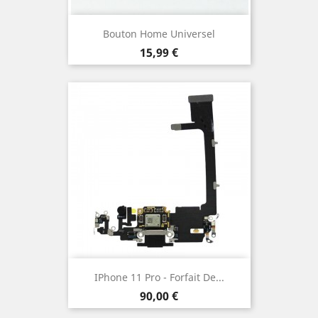
Bouton Home Universel
Prix
15,99 €
IPhone 11 Pro - Forfait De...
Prix
90,00 €